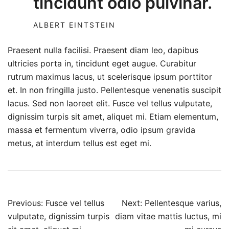
tincidunt odio pulvinar.
ALBERT EINTSTEIN
Praesent nulla facilisi. Praesent diam leo, dapibus
ultricies porta in, tincidunt eget augue. Curabitur
rutrum maximus lacus, ut scelerisque ipsum porttitor
et. In non fringilla justo. Pellentesque venenatis suscipit
lacus. Sed non laoreet elit. Fusce vel tellus vulputate,
dignissim turpis sit amet, aliquet mi. Etiam elementum,
massa et fermentum viverra, odio ipsum gravida
metus, at interdum tellus est eget mi.
Post
Previous:
Fusce vel tellus
Next:
Pellentesque varius,
navigation
vulputate, dignissim turpis
diam vitae mattis luctus, mi