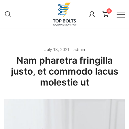
Skip
to
0
content
Toppod Limited
July 18, 2021
admin
Nam pharetra fringilla
justo, et commodo lacus
molestie ut